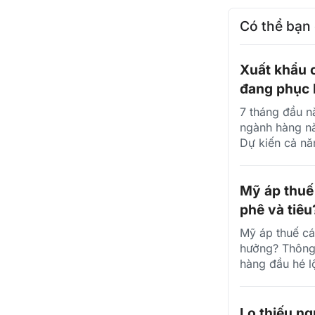
Có thể bạn
Xuất khẩu c
đang phục 
7 tháng đầu n
ngành hàng nà
Dự kiến cả nă
Mỹ áp thuế
phê và tiêu
Mỹ áp thuế cá
hưởng? Thông 
hàng đầu hé l
Lo thiếu ng