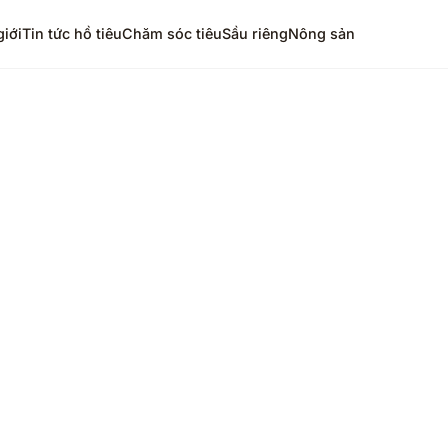
giới
Tin tức hồ tiêu
Chăm sóc tiêu
Sầu riêng
Nông sản