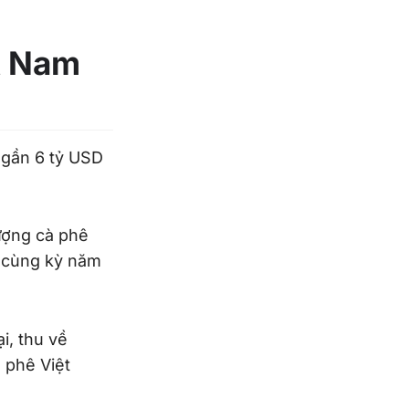
t Nam
 gần 6 tỷ USD
ượng cà phê
i cùng kỳ năm
i, thu về
 phê Việt