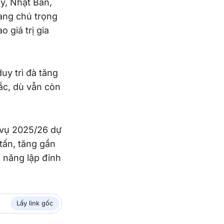
ỹ, Nhật Bản,
àng chú trọng
 giá trị gia
uy trì đà tăng
ắc, dù vẫn còn
 vụ 2025/26 dự
 tấn, tăng gần
 năng lập đỉnh
Lấy link gốc