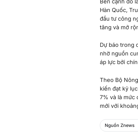
Bên cạnh đó là
Hàn Quốc, Tr
đầu tư công ng
tăng và mở rộn
Dự báo trong 
nhờ nguồn cung
áp lực bởi chí
Theo Bộ Nông 
kiến đạt kỷ lụ
7% và là mức 
mới với khoảng
Nguồn Znews