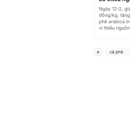
Ngày 12-2, giá
đồng/kg, tăng
phê arabica t
vì thiếu nguồ
cà phê