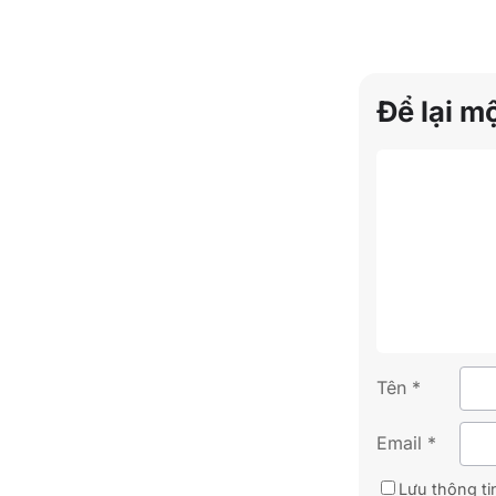
Để lại m
Tên
*
Email
*
Lưu thông tin