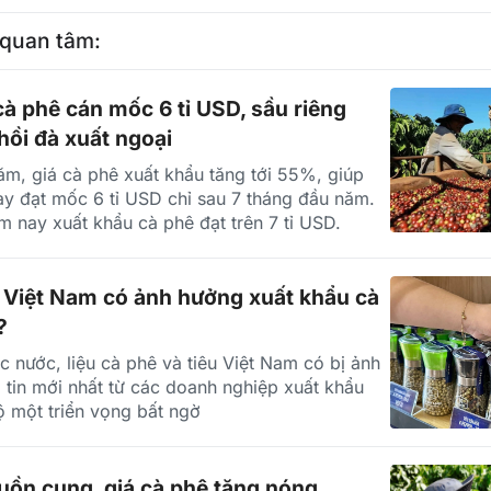
 quan tâm:
à phê cán mốc 6 tỉ USD, sầu riêng
hồi đà xuất ngoại
ăm, giá cà phê xuất khẩu tăng tới 55%, giúp
y đạt mốc 6 tỉ USD chỉ sau 7 tháng đầu năm.
m nay xuất khẩu cà phê đạt trên 7 tỉ USD.
 Việt Nam có ảnh hưởng xuất khẩu cà
?
c nước, liệu cà phê và tiêu Việt Nam có bị ảnh
tin mới nhất từ các doanh nghiệp xuất khẩu
ộ một triển vọng bất ngờ
uồn cung, giá cà phê tăng nóng