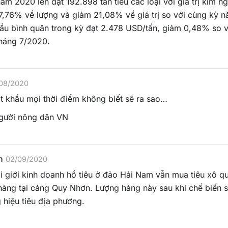
ăm 2020 lên đạt 192.898 tấn tiêu các loại với giá trị kim ng
,76% về lượng và giảm 21,08% về giá trị so với cùng kỳ n
hẩu bình quân trong kỳ đạt 2.478 USD/tấn, giảm 0,48% so v
tháng 7/2020.
/08/2020
ất khẩu mọi thời điểm không biết sẽ ra sao…
gười nông dân VN
n
02/09/2020
i giới kinh doanh hồ tiêu ở đảo Hải Nam vẫn mua tiêu xô q
hàng tại cảng Quy Nhơn. Lượng hàng này sau khi chế biến 
 hiệu tiêu địa phương.