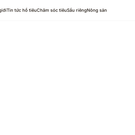
giới
Tin tức hồ tiêu
Chăm sóc tiêu
Sầu riêng
Nông sản