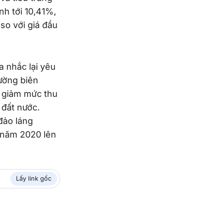
nh tới 10,41%,
so với giá đầu
 nhắc lại yêu
đường biên
m giảm mức thu
 đất nước.
đảo láng
u năm 2020 lên
Lấy link gốc