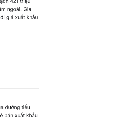
ạch 421 triệu
ăm ngoái. Giá
ới giá xuất khẩu
ua đường tiểu
sẽ bán xuất khẩu