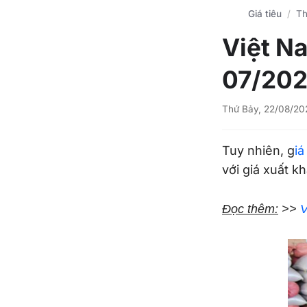
Giá tiêu
Th
Việt Na
07/202
Thứ Bảy, 22/08/20
Tuy nhiên, g
iá
với giá xuất k
Đọc thêm:
>>
V