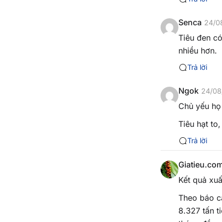
Senca
24/0
Tiêu đen c
nhiều hơn.
Trả lời
Ngok
24/08
Chủ yếu họ 
Tiêu hạt to
Trả lời
Giatieu.co
Kết quả xuấ
Theo báo c
8.327 tấn t