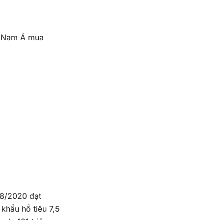
c Nam Á mua
 8/2020 đạt
 khẩu hồ tiêu 7,5