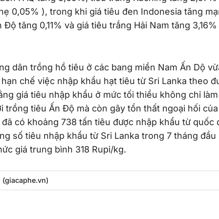
ẹ 0,05% ), trong khi giá tiêu đen Indonesia tăng mạ
n Độ tăng 0,11% và giá tiêu trắng Hải Nam tăng 3,16% 
g dân trồng hồ tiêu ở các bang miền Nam Ấn Dộ vừa
 hạn chế việc nhập khẩu hạt tiêu từ Sri Lanka theo 
ằng giá tiêu nhập khẩu ở mức tối thiểu không chỉ là
 trồng tiêu Ấn Độ mà còn gây tổn thất ngoại hối của
, đã có khoảng 738 tấn tiêu được nhập khẩu từ quốc 
ng số tiêu nhập khẩu từ Sri Lanka trong 7 tháng đầ
mức giá trung bình 318 Rupi/kg.
(giacaphe.vn)