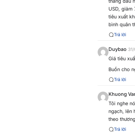
tháng đầu n
USD, giảm 7
tiêu xuất k
bình quân 
Trả lời
Duybao
31
Giá tiêu xu
Buồn cho n
Trả lời
Khuong Va
Tôi nghe nó
ngạch, lên 
theo thương
Trả lời