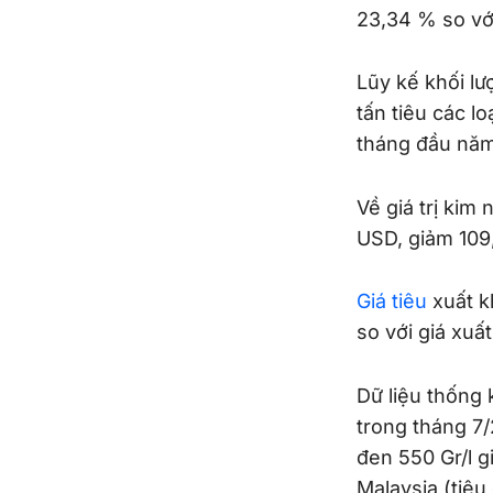
23,34 % so vớ
Lũy kế khối lư
tấn tiêu các l
tháng đầu năm
Về giá trị kim
USD, giảm 109,
Giá tiêu
xuất k
so với giá xuấ
Dữ liệu thống 
trong tháng 7/
đen 550 Gr/l g
Malaysia (tiêu