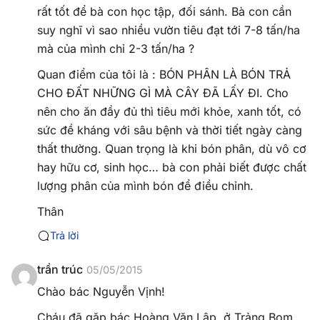
rất tốt để bà con học tập, đối sánh. Bà con cần
suy nghĩ vì sao nhiều vườn tiêu đạt tới 7-8 tấn/ha
mà của mình chỉ 2-3 tấn/ha ?
Quan điểm của tôi là : BÓN PHÂN LÀ BÓN TRẢ
CHO ĐẤT NHỮNG GÌ MÀ CÂY ĐÃ LẤY ĐI. Cho
nên cho ăn đầy đủ thì tiêu mới khỏe, xanh tốt, có
sức đề kháng với sâu bệnh và thời tiết ngày càng
thất thường. Quan trọng là khi bón phân, dù vô cơ
hay hữu cơ, sinh học… bà con phải biết được chất
lượng phân của mình bón để điều chỉnh.
Thân
Trả lời
trần trúc
05/05/2015
Chào bác Nguyễn Vịnh!
Cháu đã gặp bác Hoàng Văn Lập, ở Trảng Bom,