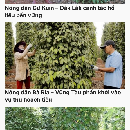
Nông dân Cư Kuin – Đắk Lắk canh tác hồ
tiêu bền vững
Nông dân Bà Rịa – Vũng Tàu phấn khởi vào
vụ thu hoạch tiêu