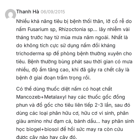
Thanh Hà
06/09/2015
Nhiều khả năng tiêu bị bệnh thối thân, lỡ cổ rễ do
nấm Fusarium sp, Rhizoctonia sp… lây nhiễm vài
tháng trước hay từ mùa mưa năm ngoái. Nhất là
do không tích cực sử dụng nấm đồi kháng
trichoderma sp để phòng bệnh thường xuyên cho
tiêu. Bệnh thường bùng phát sau thời gian có mưa
nhiều, độ ẩm tăng cao, khi đã gây ra chết cây là
bệnh ở giai đoạn trầm trọng rồi.
Có thể dùng thuốc diệt nấm có hoạt chất
Mancozeb+Metalaxyl hay các thuốc gốc đồng
phun và đổ gốc cho tiêu liên tiếp 2-3 lần, sau đó
dùng các loại phân hữu cơ, hữu cơ vi sinh, phân
giàu amino như đạm cá, bánh dầu… hay phân sinh
học biogel+biosol để hồi sức may ra còn cứu
được cây nào hay cây đó.