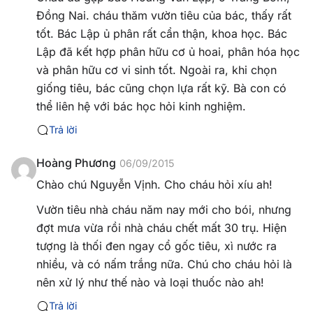
Đồng Nai. cháu thăm vườn tiêu của bác, thấy rất
tốt. Bác Lập ủ phân rất cẩn thận, khoa học. Bác
Lập đã kết hợp phân hữu cơ ủ hoai, phân hóa học
và phân hữu cơ vi sinh tốt. Ngoài ra, khi chọn
giống tiêu, bác cũng chọn lựa rất kỹ. Bà con có
thể liên hệ với bác học hỏi kinh nghiệm.
Trả lời
Hoàng Phương
06/09/2015
Chào chú Nguyễn Vịnh. Cho cháu hỏi xíu ah!
Vườn tiêu nhà cháu năm nay mới cho bói, nhưng
đợt mưa vừa rồi nhà cháu chết mất 30 trụ. Hiện
tượng là thối đen ngay cổ gốc tiêu, xì nước ra
nhiều, và có nấm trắng nữa. Chú cho cháu hỏi là
nên xử lý như thế nào và loại thuốc nào ah!
Trả lời