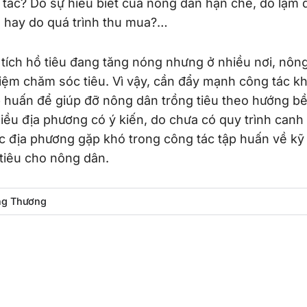
 tác? Do sự hiểu biết của nông dân hạn chế, do lạm
 hay do quá trình thu mua?…
 tích hồ tiêu đang tăng nóng nhưng ở nhiều nơi, nôn
hiệm chăm sóc tiêu. Vì vậy, cần đẩy mạnh công tác k
p huấn để giúp đỡ nông dân trồng tiêu theo hướng b
iều địa phương có ý kiến, do chưa có quy trình canh
c địa phương gặp khó trong công tác tập huấn về kỹ 
tiêu cho nông dân.
ng Thương