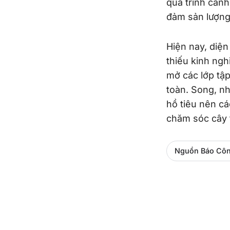
quá trình canh
đảm sản lượng
Hiện nay, diện
thiếu kinh ng
mở các lớp tậ
toàn. Song, nh
hồ tiêu nên cá
chăm sóc cây 
Nguồn Báo Cô