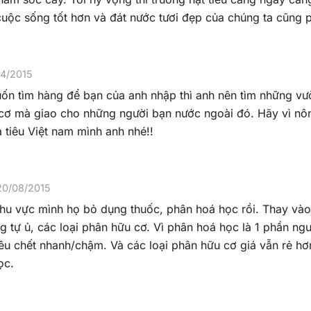
uộc sống tốt hơn và đát nước tươi đẹp của chúng ta cũng p
4/2015
́n tìm hàng để bạn của anh nhập thì anh nên tìm những vư
ơ mà giao cho những người bạn nước ngoài đó. Hãy vì nôn
ủa tiêu Việt nam mình anh nhé!!
20/08/2015
khu vực mình họ bỏ dụng thuốc, phân hoá học rồi. Thay và
 tự ủ, các loại phân hữu cơ. Vì phân hoá học là 1 phần ng
tiêu chết nhanh/chậm. Và các loại phân hữu cơ giá vẫn rẻ hơ
ọc.