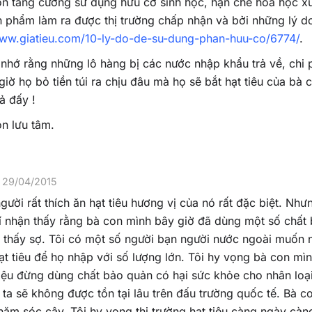
n tăng cường sử dụng hữu cơ sinh học, hạn chế hóa học x
n phẩm làm ra được thị trường chấp nhận và bởi những lý d
www.giatieu.com/10-ly-do-de-su-dung-phan-huu-co/6774/
.
nhớ rằng những lô hàng bị các nước nhập khẩu trả về, chi
iờ họ bỏ tiền túi ra chịu đâu mà họ sẽ bắt hạt tiêu của bà 
ả đấy !
n lưu tâm.
29/04/2015
người rất thích ăn hạt tiêu hương vị của nó rất đặc biệt. Như
í nhận thấy rằng bà con mình bây giờ đã dùng một số chất
 thấy sợ. Tôi có một số người bạn người nước ngoài muốn n
hạt tiêu để họ nhập với số lượng lớn. Tôi hy vọng bà con mìn
ệu đừng dùng chất bảo quản có hại sức khỏe cho nhân loại 
a ta sẽ không được tồn tại lâu trên đấu trường quốc tế. Bà c
hăm sóc cây. Tôi hy vọng thi trường hạt tiêu càng ngày càng