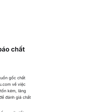
báo chất
nguồn gốc chất
eu.com về việc
tốn kém, lãng
để đánh giá chất