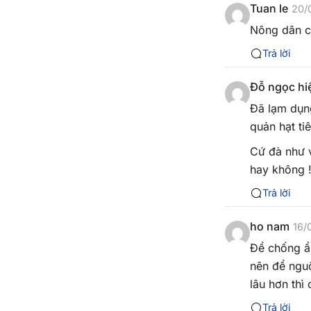
Tuan le
20/
Nông dân can
Trả lời
Đỗ ngọc hi
Đã lạm dụ
quản hạt ti
Cứ đà như v
hay không 
Trả lời
ho nam
16/
Để chống ẩm
nên để nguộ
lâu hơn thì
Trả lời