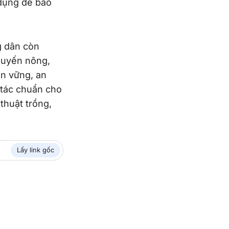
 dụng để bảo
g dân còn
huyến nông,
ền vững, an
 tác chuẩn cho
thuật trồng,
Lấy link gốc