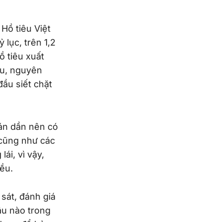
Hồ tiêu Việt
lục, trên 1,2
ồ tiêu xuất
ẩu, nguyên
ầu siết chặt
bán dần nên có
 cũng như các
ái, vì vậy,
ều.
sát, đánh giá
âu nào trong