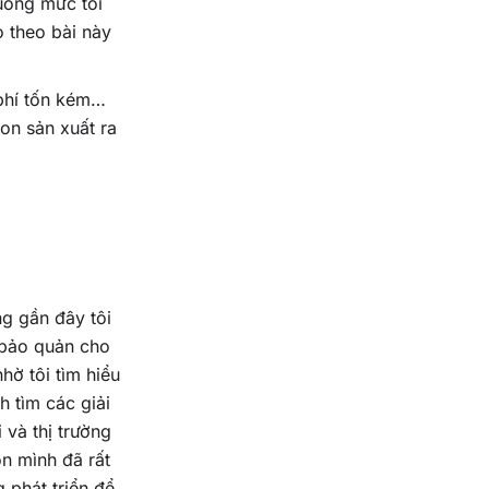
uống mức tối
o theo bài này
 phí tốn kém…
con sản xuất ra
ng gần đây tôi
 bảo quản cho
hờ tôi tìm hiểu
h tìm các giải
và thị trường
on mình đã rất
 phát triển để