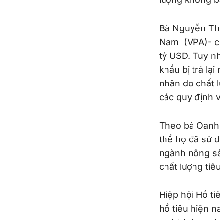
Bà Nguyễn Thị
Nam (VPA)- cho
tỷ USD. Tuy nh
khẩu bị trả lạ
nhân do chất l
các quy định v
Theo bà Oanh,
thể họ đã sử 
ngành nông sản
chất lượng ti
Hiệp hội Hồ t
hồ tiêu hiện 