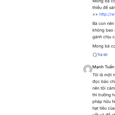
Mong bà co
thiểu để sả
>>
http://
Bà con nên 
không bao g
gánh chịu c
Mong bà co
Trả lời
Mạnh Tuấn
Tôi là một 
đọc báo ch
nên tôi cảm
thi trường 
pháp hữu hi
hạt tiêu củ
vất vả để c