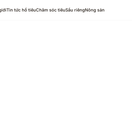
giới
Tin tức hồ tiêu
Chăm sóc tiêu
Sầu riêng
Nông sản