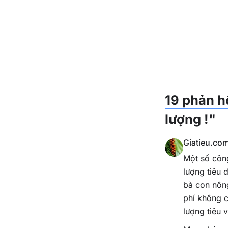
19 phản h
lượng !"
Giatieu.co
Một số công
lượng tiêu 
bà con nông
phí không c
lượng tiêu 