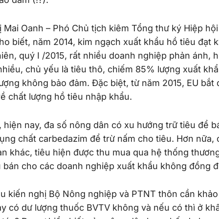
 Mai Oanh – Phó Chủ tịch kiêm Tổng thư ký Hiệp hội 
 biết, năm 2014, kim ngạch xuất khẩu hồ tiêu đạt kỷ 
iên, quý I /2015, rất nhiều doanh nghiệp phản ánh, h
i nhiều, chủ yếu là tiêu thô, chiếm 85% lượng xuất kh
ượng không bảo đảm. Đặc biệt, từ năm 2015, EU bắt đ
ề chất lượng hồ tiêu nhập khẩu.
 hiện nay, đa số nông dân có xu hướng trữ tiêu để 
dụng chất carbedazim để trừ nấm cho tiêu. Hơn nữa,
 khác, tiêu hiện được thu mua qua hệ thống thương l
êu bán cho các doanh nghiệp xuất khẩu không đồng đ
iêu kiến nghị Bộ Nông nghiệp và PTNT thôn cần khảo 
nay có dư lượng thuốc BVTV không và nếu có thì ở kh