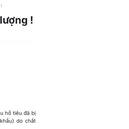
 !
lượng !
 hồ tiêu đã bị
 khẩu) do chất