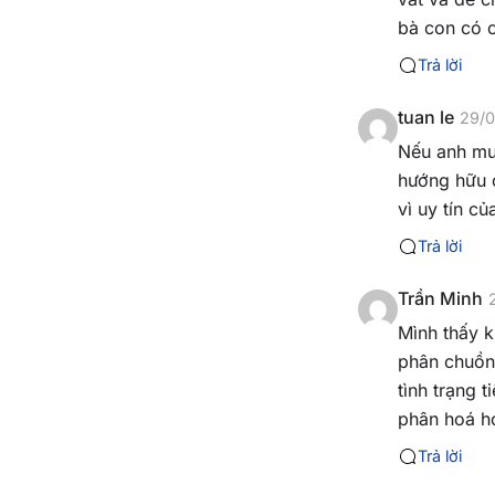
bà con có c
Trả lời
tuan le
29/0
Nếu anh muô
hướng hữu c
vì uy tín c
Trả lời
Trần Minh
Mình thấy 
phân chuồng
tình trạng 
phân hoá h
Trả lời