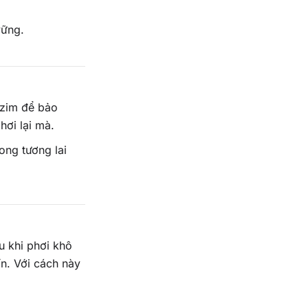
ững.
zim để bảo
hơi lại mà.
trong tương lai
u khi phơi khô
ín. Với cách này