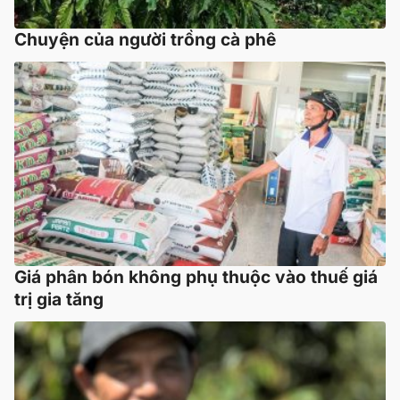
Chuyện của người trồng cà phê
Giá phân bón không phụ thuộc vào thuế giá
trị gia tăng