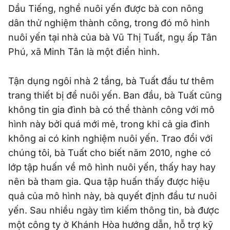
Dầu Tiếng, nghề nuôi yến được bà con nông
dân thử nghiệm thành công, trong đó mô hình
nuôi yến tại nhà của bà Vũ Thị Tuất, ngụ ấp Tân
Phú, xã Minh Tân là một điển hình.
Tận dụng ngôi nhà 2 tầng, bà Tuất đầu tư thêm
trang thiết bị để nuôi yến. Ban đầu, bà Tuất cũng
không tin gia đình bà có thể thành công với mô
hình này bởi quá mới mẻ, trong khi cả gia đình
không ai có kinh nghiệm nuôi yến. Trao đổi với
chúng tôi, bà Tuất cho biết năm 2010, nghe có
lớp tập huấn về mô hình nuôi yến, thấy hay hay
nên bà tham gia. Qua tập huấn thấy được hiệu
quả của mô hình này, bà quyết định đầu tư nuôi
yến. Sau nhiều ngày tìm kiếm thông tin, bà được
một công ty ở Khánh Hòa hướng dẫn, hỗ trợ kỹ