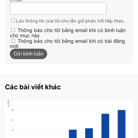
Lưu thông tin của tôi cho lần gửi phản hồi tiếp theo.
Thông báo cho tôi bằng email khi có bình luận
cho mục này
Thông báo cho tôi bằng email khi có bài đăng
mới
Các bài viết khác