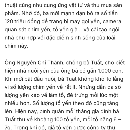
thuật cũng như cung ứng vật tư và thu mua sản
phẩm. Nhờ đó, bà mới mạnh dạn bỏ ra số tiền
120 triệu đồng để trang bị máy gọi yến, camera
quan sát chim yến, tổ yến giả… và cải tạo ngôi
nhà phù hợp với đặc điểm sinh sống của loài
chim này.
Ông Nguyễn Chí Thành, chồng bà Tuất, cho biết
hiện nhà nuôi yến của ông bà có gần 1.000 con.
Khi mới bắt đầu nuôi, bà Tuất không khỏi lo lắng
vì số lượng chim yến về rất ít. Nhưng dần dà số
lượng yến kéo về làm tổ, đẻ trứng mỗi lúc một
nhiều hơn. Số lượng tổ yến theo đó cũng tăng
lên. Hiện nay, bình quân mỗi tháng gia đình bà
Tuất thu về khoảng 100 tổ yến, mỗi tổ nặng 6 –
7g. Trong khi đó, giá tổ yến được công ty thu