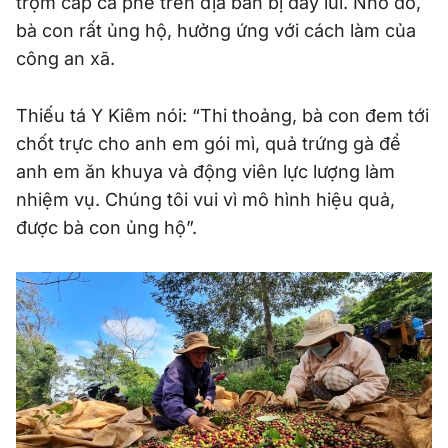
trộm cắp cà phê trên địa bàn bị đẩy lùi. Nhờ đó,
bà con rất ủng hộ, hưởng ứng với cách làm của
công an xã.
Thiếu tá Y Kiêm nói: “Thi thoảng, bà con đem tới
chốt trực cho anh em gói mì, quả trứng gà để
anh em ăn khuya và động viên lực lượng làm
nhiệm vụ. Chúng tôi vui vì mô hình hiệu quả,
được bà con ủng hộ”.