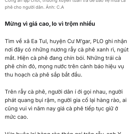
Công an lập chốt, thường xuyên tuần tra để bảo vệ mùa cà
phê cho người dân. Ảnh: C.A
Mừng vì giá cao, lo vì trộm nhiều
Tìm về xã Ea Tul, huyện Cư M’gar, PLO ghi nhận
nơi đây có những nương rẫy cà phê xanh rì, ngút
mắt. Hiện cà phê đang chín bói. Những trái cà
phê chín đỏ, mọng nước trên cành báo hiệu vụ
thu hoạch cà phê sắp bắt đầu.
Trên rẫy cà phê, người dân í ới gọi nhau, người
phát quang bụi rậm, người gia cố lại hàng rào, ai
cũng vui vì năm nay giá cà phê tiếp tục giữ ở
mức cao.