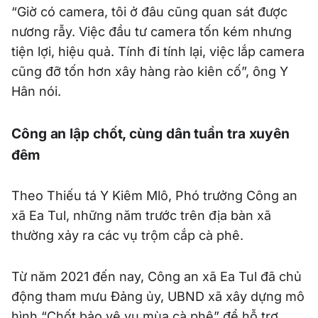
“Giờ có camera, tôi ở đâu cũng quan sát được
nương rẫy. Việc đầu tư camera tốn kém nhưng
tiện lợi, hiệu quả. Tính đi tính lại, việc lắp camera
cũng đỡ tốn hơn xây hàng rào kiên cố”, ông Y
Hân nói.
Công an lập chốt, cùng dân tuần tra xuyên
đêm
Theo Thiếu tá Y Kiêm Mlô, Phó trưởng Công an
xã Ea Tul, những năm trước trên địa bàn xã
thường xảy ra các vụ trộm cắp cà phê.
Từ năm 2021 đến nay, Công an xã Ea Tul đã chủ
động tham mưu Đảng ủy, UBND xã xây dựng mô
hình “Chốt bảo vệ vụ mùa cà phê” để hỗ trợ