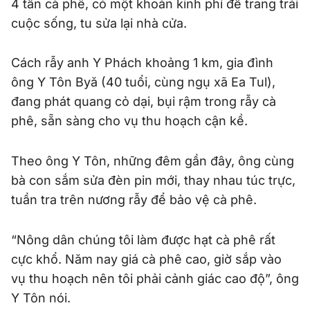
4 tấn cà phê, có một khoản kinh phí để trang trải
cuộc sống, tu sửa lại nhà cửa.
Cách rẫy anh Y Phách khoảng 1 km, gia đình
ông Y Tôn Byă (40 tuổi, cùng ngụ xã Ea Tul),
đang phát quang cỏ dại, bụi rậm trong rẫy cà
phê, sẵn sàng cho vụ thu hoạch cận kề.
Theo ông Y Tôn, những đêm gần đây, ông cùng
bà con sắm sửa đèn pin mới, thay nhau túc trực,
tuần tra trên nương rẫy để bảo vệ cà phê.
“Nông dân chúng tôi làm được hạt cà phê rất
cực khổ. Năm nay giá cà phê cao, giờ sắp vào
vụ thu hoạch nên tôi phải cảnh giác cao độ”, ông
Y Tôn nói.